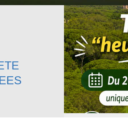
ETE
FEES