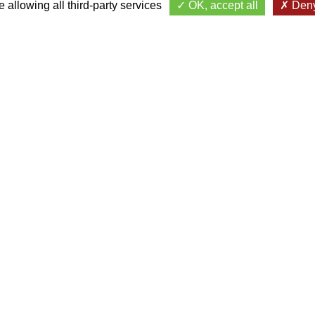
 allowing all third-party services
OK, accept all
Deny