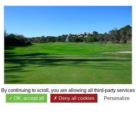
By continuing to scroll,
you are allowing all third-party services
OK, accept all
Deny all cookies
Personalize
POUR NOUS CONTACTER
Golf de l'Estérel
Téléphone :
04 94 19 91 25
Le parcours 18 trous : 745 boulevard Darby